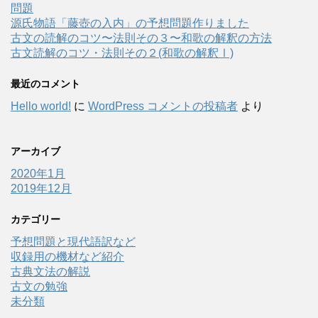
問題
源氏物語「藤壺の入内」の予想問題作りました
古文の読解のコツ〜法則その３〜和歌の解釈の方法
古文読解のコツ・法則その２(和歌の解釈Ⅰ)
最近のコメント
Hello world!
に
WordPress コメントの投稿者
より
アーカイブ
2020年1月
2019年12月
カテゴリー
予想問題と現代語訳など
収録用の機材など紹介
古典文法の解説
古文の勉強
未分類