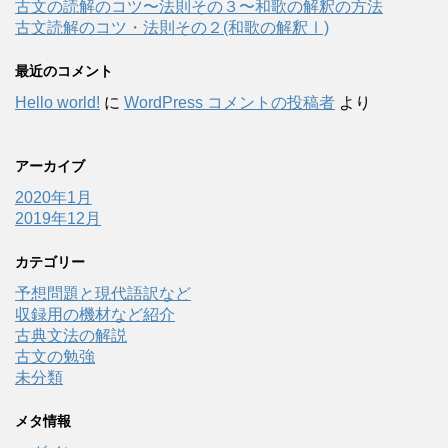
古文の読解のコツ〜法則その３〜和歌の解釈の方法
古文読解のコツ・法則その２(和歌の解釈Ⅰ)
最近のコメント
Hello world!
に
WordPress コメントの投稿者
より
アーカイブ
2020年1月
2019年12月
カテゴリー
予想問題と現代語訳など
収録用の機材など紹介
古典文法の解説
古文の勉強
未分類
メタ情報