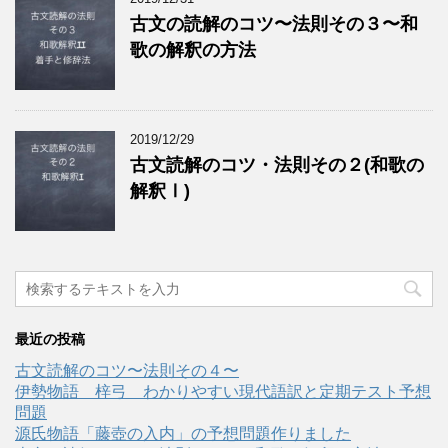
古文の読解のコツ〜法則その３〜和
歌の解釈の方法
2019/12/29
古文読解のコツ・法則その２(和歌の
解釈Ⅰ)
最近の投稿
古文読解のコツ〜法則その４〜
伊勢物語 梓弓 わかりやすい現代語訳と定期テスト予想
問題
源氏物語「藤壺の入内」の予想問題作りました